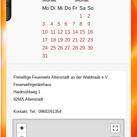
Mo
Di
Mi
Do
Fr
Sa
So
1
2
3
4
5
6
7
8
9
10
11
12
13
14
15
16
17
18
19
20
21
22
23
24
25
26
27
28
29
30
31
Freiwillige Feuerwehr Altenstadt an der Waldnaab e.V.
Feuerwehrgerätehaus
Haidmühlweg 1
92665 Altenstadt
Kontakt: Tel.: 09602/61354
+