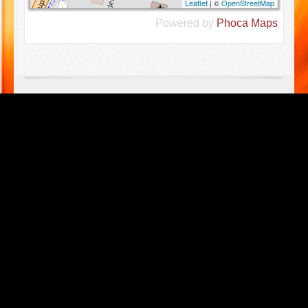
Leaflet
| ©
OpenStreetMap
Powered by
Phoca
Maps
Letzter Einsatz
074 03.08.2026 - BRAND-Nachschau in
Gebäude
073 02.08.2026 - ABC2 - Gausaustritt im
Freien (mit Bericht)
072 02.08.2026 - THL1 - VU mit Motorrad
(mit Bericht)
071 02.08.2026 - FA - BRAND B3 Person