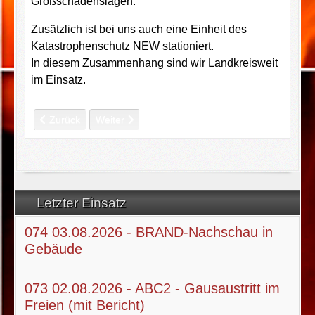
Großschadenslagen.
Zusätzlich ist bei uns auch eine Einheit des
Katastrophenschutz NEW stationiert.
In diesem Zusammenhang sind wir Landkreisweit
im Einsatz.
Vorheriger Beitrag: Was kosten wir
Nächster Beitrag: Wo sind wir tätig
Zurück
Weiter
Letzter Einsatz
074 03.08.2026 - BRAND-Nachschau in
Gebäude
073 02.08.2026 - ABC2 - Gausaustritt im
Freien (mit Bericht)