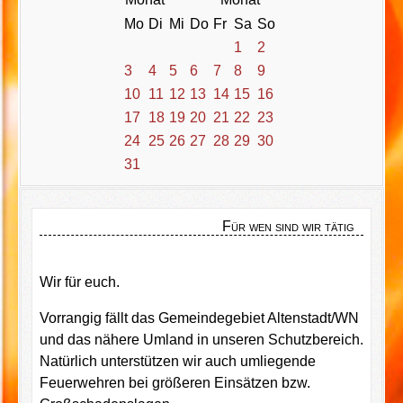
Mo
Di
Mi
Do
Fr
Sa
So
1
2
3
4
5
6
7
8
9
10
11
12
13
14
15
16
17
18
19
20
21
22
23
24
25
26
27
28
29
30
31
Für wen sind wir tätig
Wir für euch.
Vorrangig fällt das Gemeindegebiet Altenstadt/WN
und das nähere Umland in unseren Schutzbereich.
Natürlich unterstützen wir auch umliegende
Feuerwehren bei größeren Einsätzen bzw.