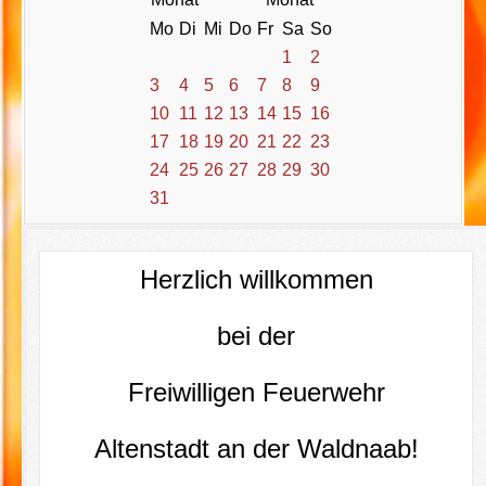
Mo
Di
Mi
Do
Fr
Sa
So
1
2
3
4
5
6
7
8
9
10
11
12
13
14
15
16
17
18
19
20
21
22
23
24
25
26
27
28
29
30
31
Herzlich willkommen
bei der
Freiwilligen Feuerwehr
Altenstadt an der Waldnaab!