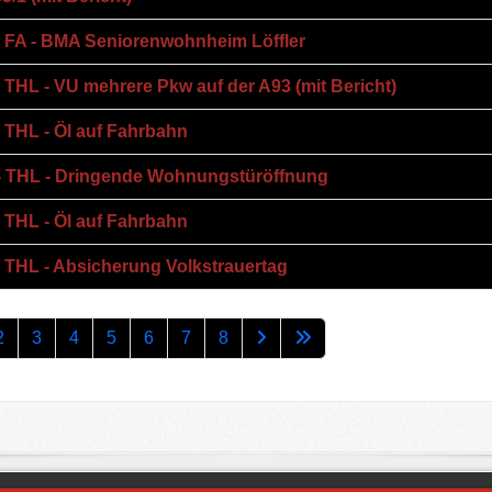
 - FA - BMA Seniorenwohnheim Löffler
- THL - VU mehrere Pkw auf der A93 (mit Bericht)
- THL - Öl auf Fahrbahn
 - THL - Dringende Wohnungstüröffnung
- THL - Öl auf Fahrbahn
- THL - Absicherung Volkstrauertag
2
3
4
5
6
7
8