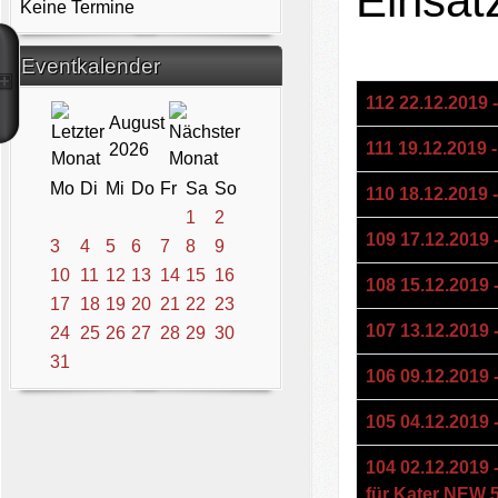
Einsät
Keine Termine
Eventkalender
Titel
112 22.12.2019
August
111 19.12.2019 
2026
Mo
Di
Mi
Do
Fr
Sa
So
110 18.12.2019 
1
2
109 17.12.2019
3
4
5
6
7
8
9
10
11
12
13
14
15
16
108 15.12.2019 
17
18
19
20
21
22
23
107 13.12.2019 -
24
25
26
27
28
29
30
31
106 09.12.2019
105 04.12.2019
104 02.12.2019 
für Kater NEW 5