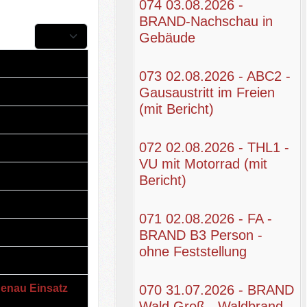
074 03.08.2026 -
BRAND-Nachschau in
Anzeige #
Gebäude
073 02.08.2026 - ABC2 -
Gausaustritt im Freien
(mit Bericht)
072 02.08.2026 - THL1 -
VU mit Motorrad (mit
Bericht)
071 02.08.2026 - FA -
BRAND B3 Person -
ohne Feststellung
denau Einsatz
070 31.07.2026 - BRAND
Wald Groß - Waldbrand