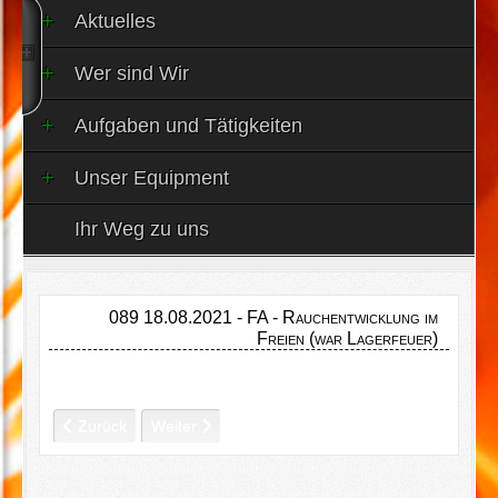
Aktuelles
Wer sind Wir
Aufgaben und Tätigkeiten
Unser Equipment
Ihr Weg zu uns
089 18.08.2021 - FA - Rauchentwicklung im
Freien (war Lagerfeuer)
Vorheriger Beitrag: 090 24.08.2021 - THL - P Strom
Nächster Beitrag: 088 14.08.2021 - THL - Person
Zurück
Weiter