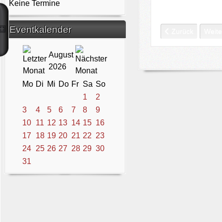
Keine Termine
Eventkalender
Vorheriger Beitra
Nächs
Zurück
Weite
August
2026
Mo
Di
Mi
Do
Fr
Sa
So
1
2
3
4
5
6
7
8
9
10
11
12
13
14
15
16
17
18
19
20
21
22
23
24
25
26
27
28
29
30
31