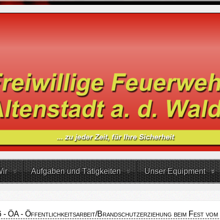
ir
Aufgaben und Tätigkeiten
Unser Equipment
- ÖA - Öffentlichkeitsarbeit/Brandschutzerziehung beim Fest vo