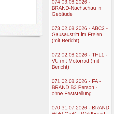
074 03.08.2026 -
BRAND-Nachschau in
Gebäude
 auf Herd
teriesäure am Bahnhof (mit Bericht)
073 02.08.2026 - ABC2 -
Gausaustritt im Freien
(mit Bericht)
072 02.08.2026 - THL1 -
VU mit Motorrad (mit
Bericht)
071 02.08.2026 - FA -
BRAND B3 Person -
ohne Feststellung
070 31.07.2026 - BRAND
Wald Groß - Waldbrand