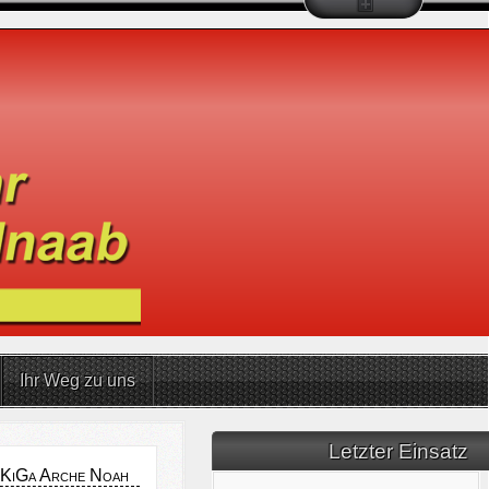
Ihr Weg zu uns
Letzter Einsatz
m KiGa Arche Noah