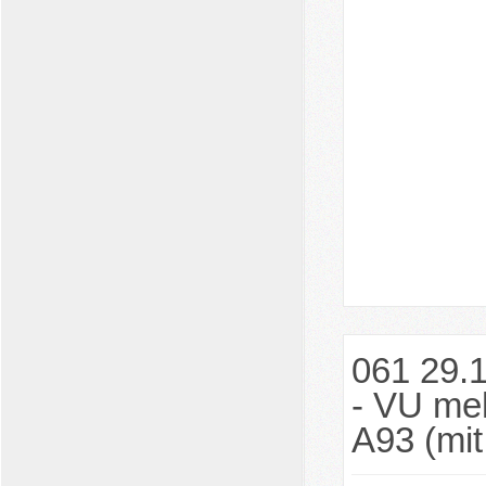
061 29.
- VU me
A93 (mit