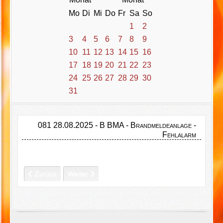
Mo
Di
Mi
Do
Fr
Sa
So
1
2
3
4
5
6
7
8
9
10
11
12
13
14
15
16
17
18
19
20
21
22
23
24
25
26
27
28
29
30
31
081 28.08.2025 - B BMA - Brandmeldeanlage -
Fehlalarm
Vorheriger Beitrag: 082 29.08.2025 - BRAND B4 - Brand Landw
Nächster Beitrag: 080 27.08.2025 - ABC Gasaustr
Zurück
Weiter