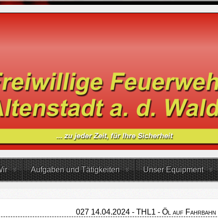
ir
Aufgaben und Tätigkeiten
Unser Equipment
027 14.04.2024 - THL1 - Öl auf Fahrbahn (k