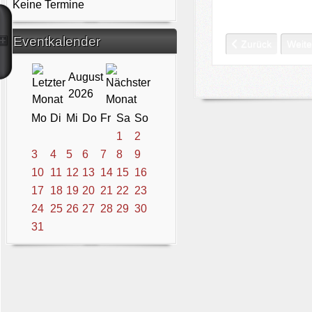
Keine Termine
Eventkalender
Vorheriger Beitra
Nächs
Zurück
Weite
August
2026
Mo
Di
Mi
Do
Fr
Sa
So
1
2
3
4
5
6
7
8
9
10
11
12
13
14
15
16
17
18
19
20
21
22
23
24
25
26
27
28
29
30
31