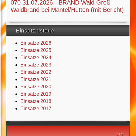
070 31.07.2026 - BRAND Wald Groß -
Waldbrand bei Mantel/Hütten (mit Bericht)
Einsatzhistorie
Einsätze 2026
Einsätze 2025
Einsätze 2024
Einsätze 2023
Einsätze 2022
Einsätze 2021
Einsätze 2020
Einsätze 2019
Einsätze 2018
Einsätze 2017
↑↑↑