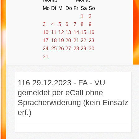
Mo
Di
Mi
Do
Fr
Sa
So
1
2
3
4
5
6
7
8
9
10
11
12
13
14
15
16
17
18
19
20
21
22
23
24
25
26
27
28
29
30
31
116 29.12.2023 - FA - VU
gemeldet per eCall ohne
Spracherwiderung (kein Einsatz
erf.)