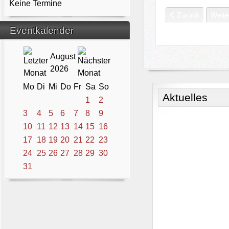
Keine Termine
Vorheriger Beitra
Nächs
Zurück
Weite
Eventkalender
August
2026
Mo
Di
Mi
Do
Fr
Sa
So
Aktuelles
1
2
3
4
5
6
7
8
9
10
11
12
13
14
15
16
17
18
19
20
21
22
23
24
25
26
27
28
29
30
31